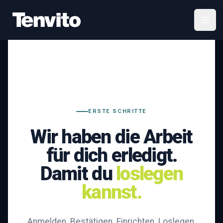
Your Company
Open
ERSTE SCHRITTE
Wir haben die Arbeit
für dich erledigt.
Damit du
loslegen
kannst.
Anmelden. Bestätigen. Einrichten. Loslegen.