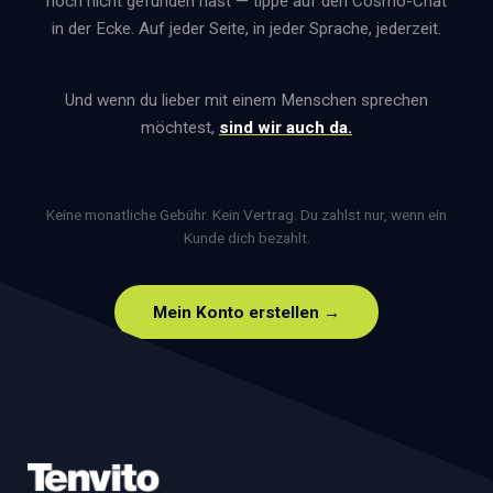
noch nicht gefunden hast — tippe auf den Cosmo-Chat
in der Ecke. Auf jeder Seite, in jeder Sprache, jederzeit.
Und wenn du lieber mit einem Menschen sprechen
möchtest,
sind wir auch da.
Keine monatliche Gebühr. Kein Vertrag. Du zahlst nur, wenn ein
Kunde dich bezahlt.
Mein Konto erstellen →
Footer