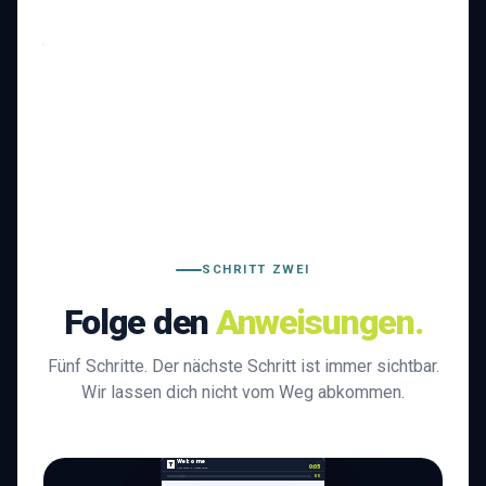
ACCOUNT
NAME
He
Tenvito
·
Sign Up
Your
business
name
SCHRITT ZWEI
Folge den
Anweisungen.
Fünf Schritte. Der nächste Schritt ist immer sichtbar.
Wir lassen dich nicht vom Weg abkommen.