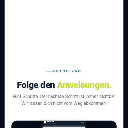
ACCOUNT
NAME
He
Tenvito
·
Sign Up
Your
business
name
SCHRITT ZWEI
Folge den
Anweisungen.
Fünf Schritte. Der nächste Schritt ist immer sichtbar.
Wir lassen dich nicht vom Weg abkommen.