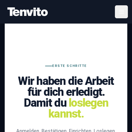
Your Company
Open
ERSTE SCHRITTE
Wir haben die Arbeit
für dich erledigt.
Damit du
loslegen
kannst.
Anmelden. Bestätigen. Einrichten. Loslegen.