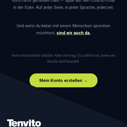
noch nicht gefunden hast — tippe auf den Cosmo-Chat
in der Ecke. Auf jeder Seite, in jeder Sprache, jederzeit.
Und wenn du lieber mit einem Menschen sprechen
möchtest,
sind wir auch da.
Keine monatliche Gebühr. Kein Vertrag. Du zahlst nur, wenn ein
Kunde dich bezahlt.
Mein Konto erstellen →
Footer