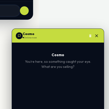
Cosmo
Online now
Cosmo
You’re here, so something caught your eye.
What are you selling?