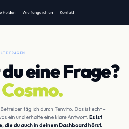
e Helden
Wie fange ich an
Kontakt
LLTE FRAGEN
 du eine Frage?
g
Cosmo.
etreiber täglich durch Tenvito. Das ist echt –
was ein und erhalte eine klare Antwort.
Es ist
, die du auch in deinem Dashboard hörst.