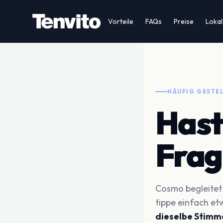
Your Company
Vorteile
FAQs
Preise
Lokal
HÄUFIG GESTE
Hast
Fra
Cosmo begleitet B
tippe einfach et
dieselbe Stimme