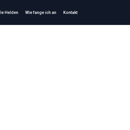
le Helden
Wie fange ich an
Kontakt
sonenbezogenen Daten verantwortliche Datenverantwortliche. Unse
sammen mit den Nutzungsbedingungen unserer Website, wie wir 
z-Grundverordnung (DSGVO) und des Datenschutzgesetzes von 