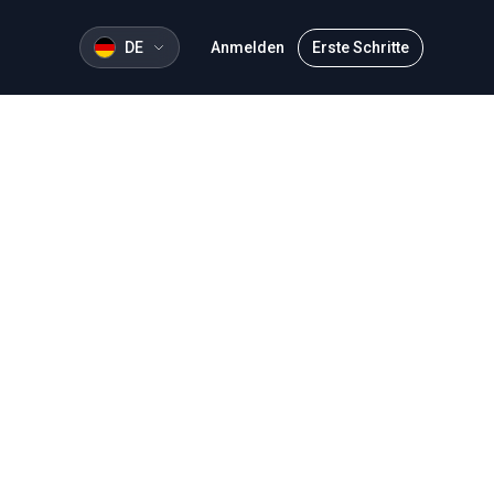
DE
Anmelden
Erste Schritte
re Kontaktdaten finden Sie unten im Abschnitt
unseren Verpflichtungen gemäß den geltenden
2018, nachkommen.