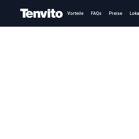
Your Company
Vorteile
FAQs
Preise
Loka
Nutzungsbedingungen
Wer wir sind
Tenvito Limited ist der für die Verarbeitung Ihrer per
„Kontakt“. Diese Datenschutzerklärung beschreibt zu
Datenschutzgesetzen, einschließlich der Datenschut